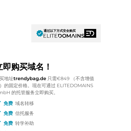
通过以下方式安全购买
verified
立即购买域名！
买地址
trendybag.de
只需
€849
（不含增值
）的固定价格。现在可通过 ELITEDOMAINS
mbH 的托管服务立即购买。
ck
免费
域名转移
ck
免费
信托服务
ck
免费
转学补助