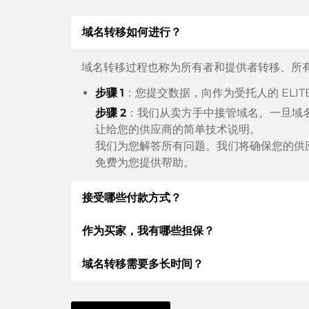
域名转移如何进行？
域名转移过程也称为所有者和提供者转移、所
步骤 1
：您提交数据，向作为受托人的 ELI
步骤 2
：我们从卖方手中接管域名。一旦域
让给您的供应商的简单技术说明。
我们为您解答所有问题。我们将确保您的供
免费为您提供帮助。
接受哪些付款方式？
作为买家，我有哪些担保？
我们使用 SEPA 作为预付费，并使用 STRIPE
支付宝或当地供应商：信用卡、PayPal、Klarn
域名转移需要多长时间？
作为买方，我们始终向您保证以下证券。这就是
根据德国法律，ELITEDOMAINS GmbH 
域名转移到新的提供商是通过自动程序实时进