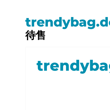
trendybag.d
待售
trendyba