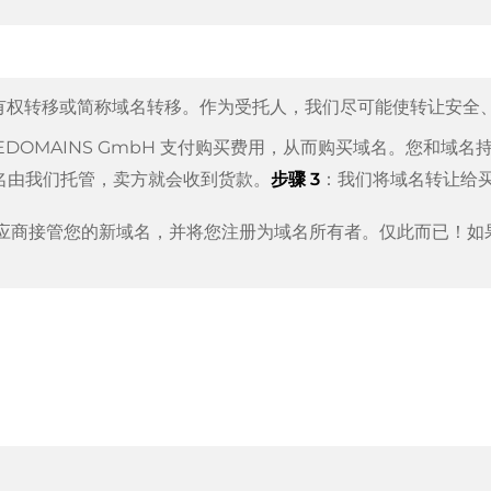
有权转移或简称域名转移。作为受托人，我们尽可能使转让安全
TEDOMAINS GmbH 支付购买费用，从而购买域名。您和域
名由我们托管，卖方就会收到货款。
步骤 3
：我们将域名转让给
应商接管您的新域名，并将您注册为域名所有者。仅此而已！如
 作为支付服务提供商，以提供可用的支付方式，例如：信用卡、PayPal、
a、ApplePay、GooglePay、支付宝或本地供应商。
我们的名称所代表的意义n:
担任
域名托管人
。
行的。只要您及时采取行动，并且您的供应商没有任何问题，一