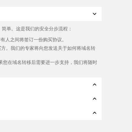
expand_more
、简单。这是我们的安全分步流程：
名持有人之间将签订一份购买协议。
买方。我们的专家将向您发送关于如何将域名转
果您在域名转移后需要进一步支持，我们将随时
expand_less
expand_less
Klarna、ApplePay、GooglePay、
expand_less
切都会在几分钟内完成。