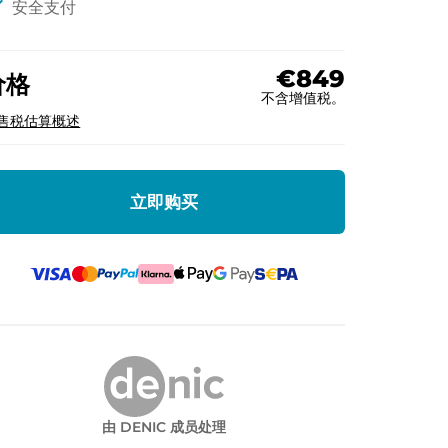
ck
安全支付
€849
价格
不含增值税。
售税估算概述
立即购买
由 DENIC 成员处理