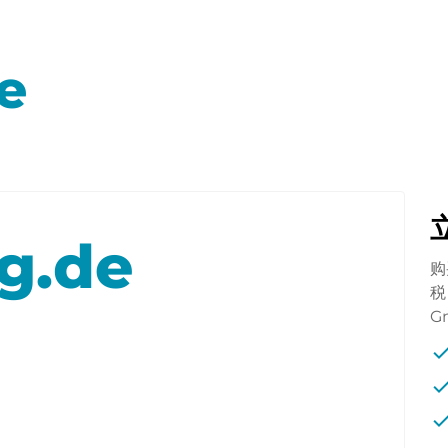
e
g.de
购
税
G
che
che
che